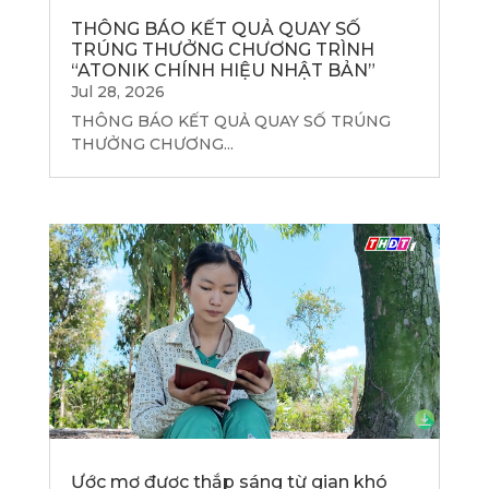
THÔNG BÁO KẾT QUẢ QUAY SỐ
TRÚNG THƯỞNG CHƯƠNG TRÌNH
“ATONIK CHÍNH HIỆU NHẬT BẢN”
Jul 28, 2026
THÔNG BÁO KẾT QUẢ QUAY SỐ TRÚNG
THƯỞNG CHƯƠNG...
Ước mơ được thắp sáng từ gian khó