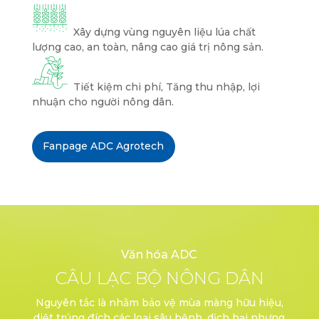
Xây dựng vùng nguyên liệu lúa chất
lượng cao, an toàn, nâng cao giá trị nông sản.
Tiết kiệm chi phí, Tăng thu nhập, lợi
nhuận cho người nông dân.
Fanpage ADC Agrotech
Văn hóa ADC
CÂU LẠC BỘ NÔNG DÂN
Nguyên tắc là nhằm bảo vệ mùa màng hữu hiệu,
diệt trúng đích các loại sâu bệnh, dịch hại nhưng