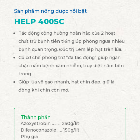
Sản phẩm nông dược nổi bật
HELP 400SC
Tác động cộng hưởng hoàn hảo của 2 hoạt
chất trừ bệnh tiên tiến giúp phòng ngừa nhiều
bệnh quan trọng. Đặc trị Lem lép hạt trên lúa.
Có cơ chế phòng trừ “đa tác động” giúp ngăn
chặn nấm bệnh xâm nhiễm, truy diệt nấm bên
trong.
Giúp lúa vô gạo nhanh, hạt chín đẹp, giữ lá
đòng khi chín còn mơ.
Thành phần
Azoxystrobin …….. 250g/lít
Difenoconazole …. 150g/lít
Phụ gia