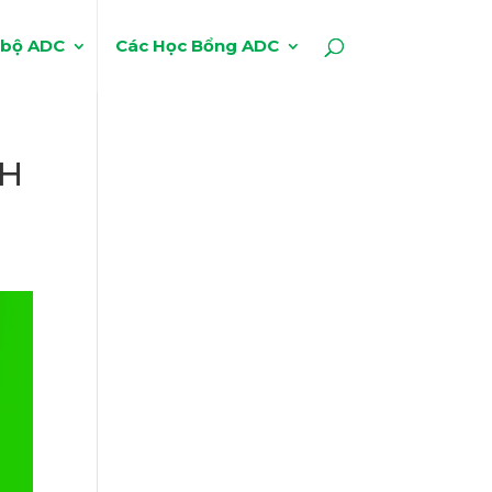
 bộ ADC
Các Học Bổng ADC
NH