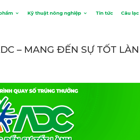
 phẩm
Kỹ thuật nông nghiệp
Tin tức
Câu lạc
ADC – MANG ĐẾN SỰ TỐT LÀ