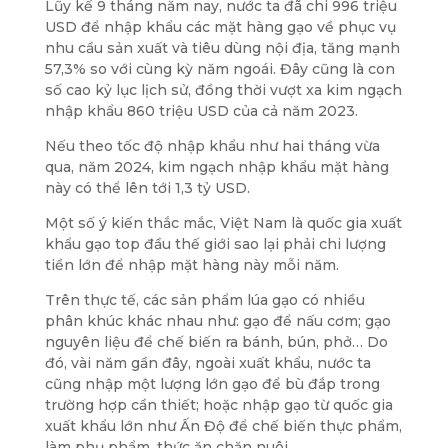
Lũy kế 9 tháng năm nay, nước ta đã chi 996 triệu
USD để nhập khẩu các mặt hàng gạo về phục vụ
nhu cầu sản xuất và tiêu dùng nội địa, tăng mạnh
57,3% so với cùng kỳ năm ngoái. Đây cũng là con
số cao kỷ lục lịch sử, đồng thời vượt xa kim ngạch
nhập khẩu 860 triệu USD của cả năm 2023.
Nếu theo tốc độ nhập khẩu như hai tháng vừa
qua, năm 2024, kim ngạch nhập khẩu mặt hàng
này có thể lên tới 1,3 tỷ USD.
Một số ý kiến thắc mắc, Việt Nam là quốc gia xuất
khẩu gạo top đầu thế giới sao lại phải chi lượng
tiền lớn để nhập mặt hàng này mỗi năm.
Trên thực tế, các sản phẩm lúa gạo có nhiều
phân khúc khác nhau như: gạo để nấu cơm; gạo
nguyên liệu để chế biến ra bánh, bún, phở… Do
đó, vài năm gần đây, ngoài xuất khẩu, nước ta
cũng nhập một lượng lớn gạo để bù đắp trong
trường hợp cần thiết; hoặc nhập gạo từ quốc gia
xuất khẩu lớn như Ấn Độ để chế biến thực phẩm,
làm phụ phẩm, thức ăn chăn nuôi.