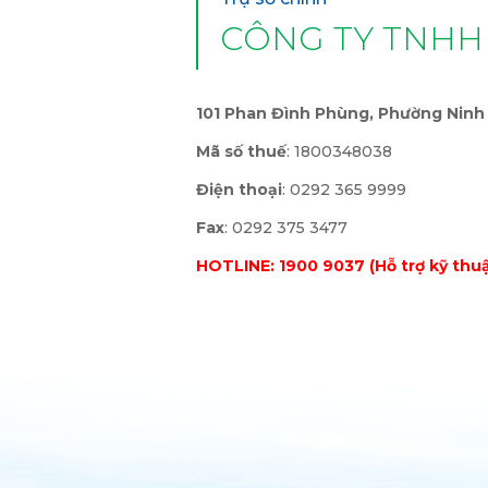
CÔNG TY TNHH
101 Phan Đình Phùng, Phường Ninh 
Mã số thuế
: 1800348038
Điện thoại
: 0292 365 9999
Fax
: 0292 375 3477
HOTLINE: 1900 9037 (Hỗ trợ kỹ thuậ