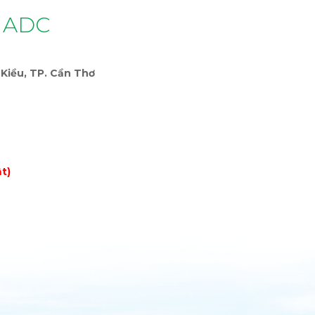
 ADC
Kiều, TP. Cần Thơ
t)