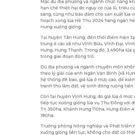
Mặc dù địa phương và ngành chức năng k
hạn chế thiệt hại do nguy cơ của lũ, triều 
sang, cũng như bảo đảm cho sản xuất lúa v
hoạch xong lúa Hè Thu 2024 hàng ngàn hé
Hưng xuống giống.
Tại huyện Tân Hưng, đến thời điểm hiện tạ
trung ở các xã như Vĩnh Bửu, Vĩnh Đại, Vĩn
Hưng, Hưng Thạnh. Trong đó, 3.490ha lúa gi
trong giai đoạn đòng trổ.
Dù địa phương và ngành chuyên môn không
theo lý giải của anh Ngân Văn Bình (xã Hư
hệ thống đê bao, giá lúa ở mức cao, để ki
tranh thủ làm đất, vệ sinh đồng ruộng tiến
Còn tại huyện Vĩnh Hưng, do giá lúa ở mức
tiếp tục xuống giống lúa vụ Thu Đông với d
Trị 350ha, Khánh Hưng 110ha, Hưng Điền A 
180ha.
Trưởng phòng Nông nghiệp và Phát triển 
xuống giống liên tục, không cho đất có thờ