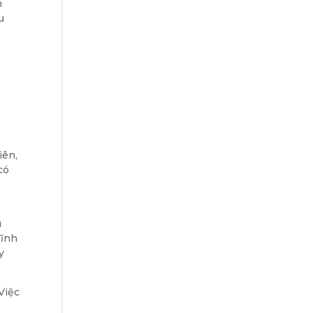
m
u
iên,
có
u
Vĩnh
y
Việc