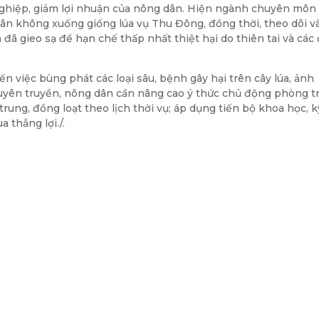
nghiệp, giảm lợi nhuận của nông dân. Hiện ngành chuyên môn
ân không xuống giống lúa vụ Thu Đông, đồng thời, theo dõi v
đã gieo sạ để hạn chế thấp nhất thiệt hại do thiên tai và các 
n việc bùng phát các loại sâu, bệnh gây hại trên cây lúa, ảnh
tuyên truyền, nông dân cần nâng cao ý thức chủ động phòng t
trung, đồng loạt theo lịch thời vụ; áp dụng tiến bộ khoa học, k
thắng lợi./.