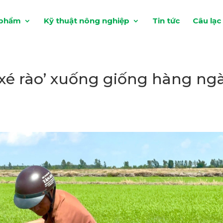
 phẩm
Kỹ thuật nông nghiệp
Tin tức
Câu lạc
xé rào’ xuống giống hàng ng
g