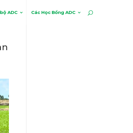
 bộ ADC
Các Học Bổng ADC
àn