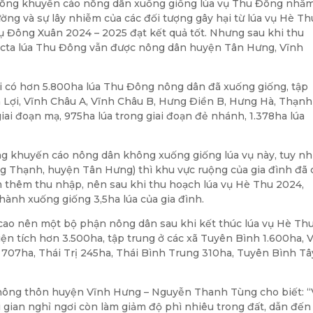
hông khuyến cáo nông dân xuống giống lúa vụ Thu Đông nhằ
cường và sự lây nhiễm của các đối tượng gây hại từ lúa vụ Hè Th
ụ Đông Xuân 2024 – 2025 đạt kết quả tốt. Nhưng sau khi thu
cta lúa Thu Đông vẫn được nông dân huyện Tân Hưng, Vĩnh
i có hơn 5.800ha lúa Thu Đông nông dân đã xuống giống, tập
h Lợi, Vĩnh Châu A, Vĩnh Châu B, Hưng Điền B, Hưng Hà, Thạnh
ai đoạn mạ, 975ha lúa trong giai đoạn đẻ nhánh, 1.378ha lúa
 khuyến cáo nông dân không xuống giống lúa vụ này, tuy nh
ng Thạnh, huyện Tân Hưng) thì khu vực ruộng của gia đình đã 
ếm thêm thu nhập, nên sau khi thu hoạch lúa vụ Hè Thu 2024,
 hành xuống giống 3,5ha lúa của gia đình.
 cao nên một bộ phận nông dân sau khi kết thúc lúa vụ Hè Th
iện tích hơn 3.500ha, tập trung ở các xã Tuyên Bình 1.600ha, 
707ha, Thái Trị 245ha, Thái Bình Trung 310ha, Tuyên Bình Tâ
nông thôn huyện Vĩnh Hưng – Nguyễn Thanh Tùng cho biết: “
i gian nghỉ ngơi còn làm giảm độ phì nhiêu trong đất, dẫn đến