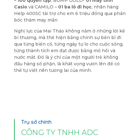
–
100 quyển tập
, BUMP GOLD-
01 máy tính
Casio
và CAMILO –
01 ba lô đi học
, nhãn hàng
Help 400SC tài trợ cho em 6 triệu đồng qua phần
bốc thăm may mắn
Nghị lực của Mai Thảo không nằm ở những lời kể
bi thương, mà thể hiện bằng chính sự bền bỉ đi
qua từng biến cố, từng ngày tự lo cho cuộc sống,
từng thành tích em đạt được bằng mồ hôi và
nước mắt. Đó là ý chí của một người trẻ không
đầu hàng số phận, là khát vọng vươn lên để có
thể tự viết nên tương lai của mình.
Trụ sở chính
CÔNG TY TNHH ADC