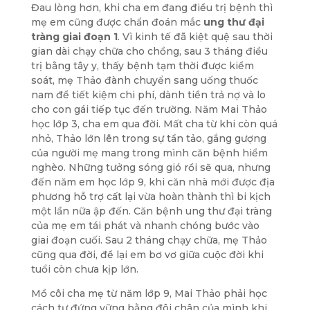
Đau lòng hơn, khi cha em đang điều trị bệnh thì
mẹ em cũng được chẩn đoán mắc
ung thư đại
tràng giai đoạn 1
. Vì kinh tế đã kiệt quệ sau thời
gian dài chạy chữa cho chồng, sau 3 tháng điều
trị bằng tây y, thấy bệnh tạm thời được kiểm
soát, mẹ Thảo đành chuyển sang uống thuốc
nam để tiết kiệm chi phí, dành tiền trả nợ và lo
cho con gái tiếp tục đến trường. Năm Mai Thảo
học lớp 3, cha em qua đời. Mất cha từ khi còn quá
nhỏ, Thảo lớn lên trong sự tần tảo, gắng gượng
của người mẹ mang trong mình căn bệnh hiểm
nghèo. Những tưởng sóng gió rồi sẽ qua, nhưng
đến năm em học lớp 9, khi căn nhà mới được địa
phương hỗ trợ cất lại vừa hoàn thành thì bi kịch
một lần nữa ập đến. Căn bệnh ung thư đại tràng
của mẹ em tái phát và nhanh chóng bước vào
giai đoạn cuối. Sau 2 tháng chạy chữa, mẹ Thảo
cũng qua đời, để lại em bơ vơ giữa cuộc đời khi
tuổi còn chưa kịp lớn.
Mồ côi cha mẹ từ năm lớp 9, Mai Thảo phải học
cách tự đứng vững bằng đôi chân của mình khi