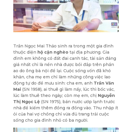
Trần Ngọc Mai Thảo sinh ra trong một gia đình
thuộc diện
hộ cận nghèo
tại địa phương. Gia
đình em không có đất đai canh tác, tài sản đáng
giá nhất chỉ là nền nhà được bồi đắp trên phần
ao do ông bà nội để lại. Cuộc sống vốn đã khó
khăn, cha mẹ em chỉ làm những công việc lao
động tự do để mưu sinh: cha em, anh
Trần Văn
Mai
(SN 1958), ai thuê gì làm nấy, lúc thì bốc vác,
lúc làm thuê theo ngày; còn mẹ em, chị
Nguyễn
Thị Ngọc Lệ
(SN 1975), bán nước ướp lạnh trước
nhà để kiếm thêm đồng ra đồng vào. Thu nhập ít
ỏi của hai vợ chồng chỉ vừa đủ trang trải cuộc
sống cho gia đình nhỏ có ba người.