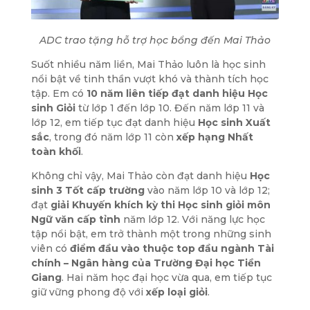
ADC trao tặng hỗ trợ học bổng đến Mai Thảo
Suốt nhiều năm liền, Mai Thảo luôn là học sinh
nổi bật về tinh thần vượt khó và thành tích học
tập. Em có
10 năm liên tiếp đạt danh hiệu Học
sinh Giỏi
từ lớp 1 đến lớp 10. Đến năm lớp 11 và
lớp 12, em tiếp tục đạt danh hiệu
Học sinh Xuất
sắc
, trong đó năm lớp 11 còn
xếp hạng Nhất
toàn khối
.
Không chỉ vậy, Mai Thảo còn đạt danh hiệu
Học
sinh 3 Tốt cấp trường
vào năm lớp 10 và lớp 12;
đạt
giải Khuyến khích kỳ thi Học sinh giỏi môn
Ngữ văn cấp tỉnh
năm lớp 12. Với năng lực học
tập nổi bật, em trở thành một trong những sinh
viên có
điểm đầu vào thuộc top đầu ngành Tài
chính – Ngân hàng của Trường Đại học Tiền
Giang
. Hai năm học đại học vừa qua, em tiếp tục
giữ vững phong độ với
xếp loại giỏi
.