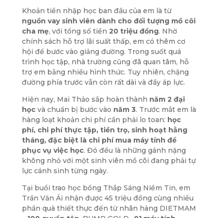
Khoản tiền nhập học ban đầu của em là từ
nguồn vay sinh viên dành cho đối tượng mồ côi
cha mẹ
, với tổng số tiền
20 triệu đồng
. Nhờ
chính sách hỗ trợ lãi suất thấp, em có thêm cơ
hội để bước vào giảng đường. Trong suốt quá
trình học tập, nhà trường cũng đã quan tâm, hỗ
trợ em bằng nhiều hình thức. Tuy nhiên, chặng
đường phía trước vẫn còn rất dài và đầy áp lực.
Hiện nay, Mai Thảo sắp hoàn thành
năm 2 đại
học
và chuẩn bị bước vào
năm 3
. Trước mắt em là
hàng loạt khoản chi phí cần phải lo toan:
học
phí, chi phí thực tập, tiền trọ, sinh hoạt hằng
tháng, đặc biệt là chi phí mua máy tính để
phục vụ việc học
. Đó đều là những gánh nặng
không nhỏ với một sinh viên mồ côi đang phải tự
lực cánh sinh từng ngày.
Tại buổi trao học bổng Thắp Sáng Niềm Tin, em
Trần Văn Ái nhận được 45 triệu đồng cùng nhiều
phần quà thiết thực đến từ nhãn hàng DIETMAM