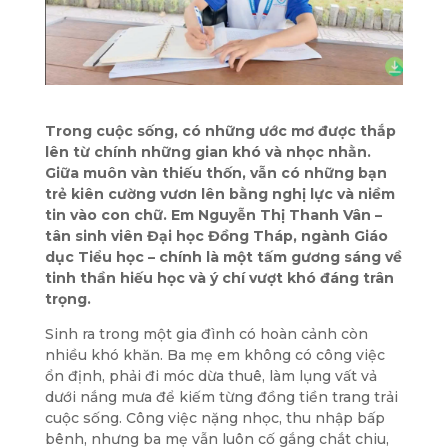
Trong cuộc sống, có những ước mơ được thắp
lên từ chính những gian khó và nhọc nhằn.
Giữa muôn vàn thiếu thốn, vẫn có những bạn
trẻ kiên cường vươn lên bằng nghị lực và niềm
tin vào con chữ. Em
Nguyễn Thị Thanh Vân
–
tân sinh viên
Đại học Đồng Tháp
, ngành
Giáo
dục Tiểu học
– chính là một tấm gương sáng về
tinh thần hiếu học và ý chí vượt khó đáng trân
trọng.
Sinh ra trong một gia đình có hoàn cảnh còn
nhiều khó khăn. Ba mẹ em không có công việc
ổn định, phải đi
móc dừa thuê
, làm lụng vất vả
dưới nắng mưa để kiếm từng đồng tiền trang trải
cuộc sống. Công việc nặng nhọc, thu nhập bấp
bênh, nhưng ba mẹ vẫn luôn cố gắng chắt chiu,