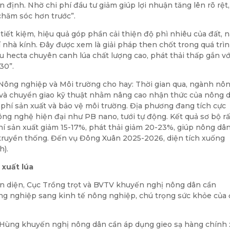
ịnh. Nhờ chi phí đầu tư giảm giúp lợi nhuận tăng lên rõ rệt,
chăm sóc hơn trước”.
iết kiệm, hiệu quả góp phần cải thiện độ phì nhiêu của đất, 
í nhà kính. Đây được xem là giải pháp then chốt trong quá trì
ệu hecta chuyên canh lúa chất lượng cao, phát thải thấp gắn vớ
30”.
ông nghiệp và Môi trường cho hay: Thời gian qua, ngành nô
 và chuyển giao kỹ thuật nhằm nâng cao nhận thức của nông 
i phí sản xuất và bảo vệ môi trường. Địa phương đang tích cực
công nghệ hiện đại như PB nano, tưới tự động. Kết quả sơ bộ rấ
phí sản xuất giảm 15-17%, phát thải giảm 20-23%, giúp nông dâ
 truyền thống. Đến vụ Đông Xuân 2025-2026, diện tích xuống
h).
 xuất lúa
àn diện, Cục Trồng trọt và BVTV khuyến nghị nông dân cần
ng nghiệp sang kinh tế nông nghiệp, chú trọng sức khỏe của 
 Hùng khuyến nghị nông dân cần áp dụng gieo sạ hàng chính 