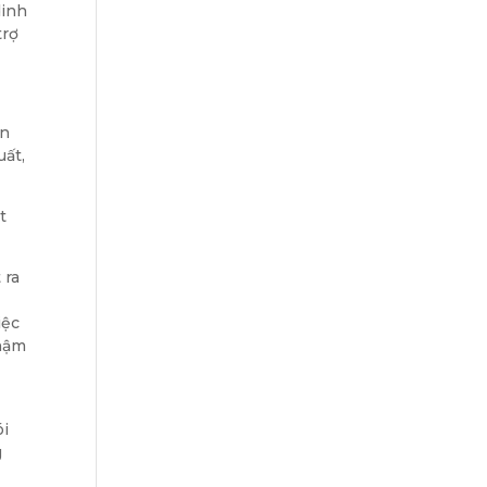
dinh
trợ
ện
uất,
t
 ra
iệc
thậm
ói
g