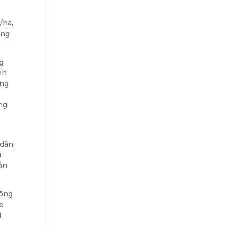
/ha,
ảng
g
nh
úng
ng
g
 dân,
u
ắn
nông
ao
1
o