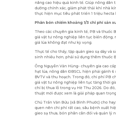
nâng cao hiệu quả kinh tế. Giúp nông dân t
dưỡng chính xác, giảm phát thải khí nhà kí
thực hiện mục tiêu phát triển 1 triệu hecta 
Phân bón chiếm khoảng 1/3 chi phí sản x
Theo các chuyên gia kinh tế, PB và thuốc B
giá vật tư nông nghiệp liên tục biến động, 
giá lúa không đạt như kỳ vọng.
Thực tế cho thấy, tập quán gieo sạ dày và 
sinh nhiều hơn, phải sử dụng thêm thuốc BV
Ông Nguyễn Văn Hùng- chuyên gia cao cấp c
hạt lúa, nông dân ĐBSCL hiện phải gánh 6 n
BVTV và thu hoạch. Trong đó, chi phí PB c
giá vật tư nông nghiệp liên tục tăng thời 
chí bị thua lỗ trong vụ Hè Thu 2026. Do đó
thuật mới được xem là giải pháp quan trọng
Chú Trần Văn Bửu (xã Bình Phước) cho hay:
quen nên chi phí rất cao, sâu bệnh xuất h
gieo sạ thưa, bón phân cân đối và quản lý 