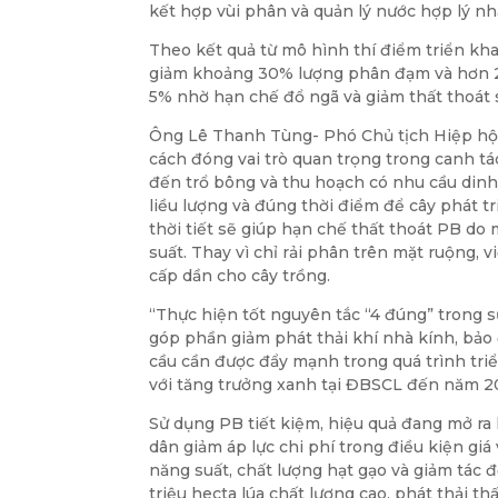
kết hợp vùi phân và quản lý nước hợp lý nh
Theo kết quả từ mô hình thí điểm triển kha
giảm khoảng 30% lượng phân đạm và hơn 2
5% nhờ hạn chế đổ ngã và giảm thất thoát 
Ông Lê Thanh Tùng- Phó Chủ tịch Hiệp hộ
cách đóng vai trò quan trọng trong canh tá
đến trổ bông và thu hoạch có nhu cầu dinh
liều lượng và đúng thời điểm để cây phát t
thời tiết sẽ giúp hạn chế thất thoát PB do
suất. Thay vì chỉ rải phân trên mặt ruộng, 
cấp dần cho cây trồng.
“Thực hiện tốt nguyên tắc “4 đúng” trong s
góp phần giảm phát thải khí nhà kính, bảo
cầu cần được đẩy mạnh trong quá trình triển
với tăng trưởng xanh tại ĐBSCL đến năm 
Sử dụng PB tiết kiệm, hiệu quả đang mở ra 
dân giảm áp lực chi phí trong điều kiện giá
năng suất, chất lượng hạt gạo và giảm tác 
triệu hecta lúa chất lượng cao, phát thải t