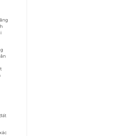
nâng
nh
i
ng
dân
t
n
đất
xác