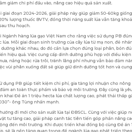
ằm giảm chi phí đầu vào, nâng cao hiệu quả sản xuất.
i giai đoạn 2024-2026, giải pháp này giúp giảm 50-60kg giống
0% lượng thuốc BVTV, đồng thời năng suất lúa vẫn tăng kho
sau thu hoạch.
i Ngành hàng lúa gạo Việt Nam cho rằng việc sử dụng PB đún
c lúa. Mỗi giai đoạn sinh trưởng của cây lúa từ mạ non, đẻ nhá
 dưỡng khác nhau, do đó cần lựa chọn đúng loại phân, bón đ
riển hiệu quả. Việc cung cấp dinh dưỡng phù hợp với điều kiện
 mưa, nắng hoặc rửa trôi, tránh lãng phí nhưng vẫn bảo đảm nă
việc vùi phân xuống đất sẽ giúp giữ dinh dưỡng tốt hơn và cun
ử dụng PB giúp tiết kiệm chi phí, gia tăng lợi nhuận cho nông
 đảm an toàn thực phẩm và bảo vệ môi trường. Đây cũng là yê
 khai Đề án 1 triệu hecta lúa chất lượng cao, phát thải thấp g
2030”- ông Tùng nhấn mạnh.
hướng đi mới cho sản xuất lúa tại ĐBSCL. Cùng với việc giúp 
 vật tư tăng cao, giải pháp canh tác tiên tiến góp phần nâng c
động đến môi trường. Khi được triển khai đồng bộ cùng Đề án 
hấp, sẽ là nền tảng quan trọng để ngành lúa gạo phát triển the