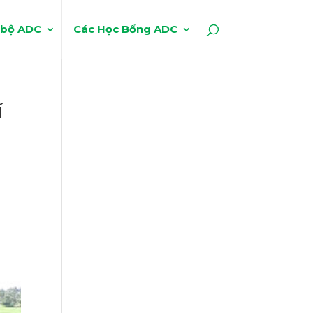
 bộ ADC
Các Học Bổng ADC
í