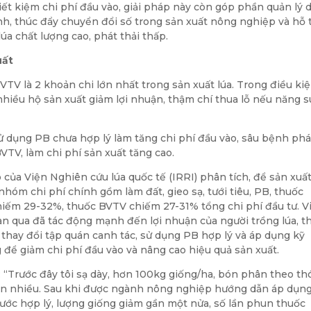
iết kiệm chi phí đầu vào, giải pháp này còn góp phần quản lý 
nh, thúc đẩy chuyển đổi số trong sản xuất nông nghiệp và hỗ 
lúa chất lượng cao, phát thải thấp.
uất
VTV là 2 khoản chi lớn nhất trong sản xuất lúa. Trong điều ki
nhiều hộ sản xuất giảm lợi nhuận, thậm chí thua lỗ nếu năng s
sử dụng PB chưa hợp lý làm tăng chi phí đầu vào, sâu bệnh phá
TV, làm chi phí sản xuất tăng cao.
ủa Viện Nghiên cứu lúa quốc tế (IRRI) phân tích, để sản xuất
hóm chi phí chính gồm làm đất, gieo sạ, tưới tiêu, PB, thuốc
hiếm 29-32%, thuốc BVTV chiếm 27-31% tổng chi phí đầu tư. V
gian qua đã tác động mạnh đến lợi nhuận của người trồng lúa, 
, thay đổi tập quán canh tác, sử dụng PB hợp lý và áp dụng kỹ
 để giảm chi phí đầu vào và nâng cao hiệu quả sản xuất.
 “Trước đây tôi sạ dày, hơn 100kg giống/ha, bón phân theo th
iện nhiều. Sau khi được ngành nông nghiệp hướng dẫn áp dụn
nước hợp lý, lượng giống giảm gần một nửa, số lần phun thuốc