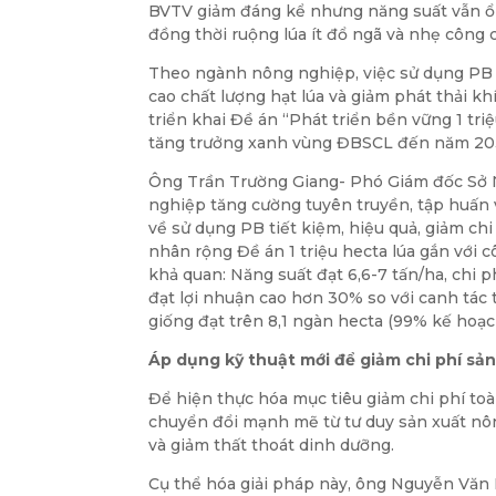
BVTV giảm đáng kể nhưng năng suất vẫn ổn đ
đồng thời ruộng lúa ít đổ ngã và nhẹ công 
Theo ngành nông nghiệp, việc sử dụng PB t
cao chất lượng hạt lúa và giảm phát thải kh
triển khai Đề án “Phát triển bền vững 1 tri
tăng trưởng xanh vùng ĐBSCL đến năm 20
Ông Trần Trường Giang- Phó Giám đốc Sở N
nghiệp tăng cường tuyên truyền, tập huấn
về sử dụng PB tiết kiệm, hiệu quả, giảm ch
nhân rộng Đề án 1 triệu hecta lúa gắn với 
khả quan: Năng suất đạt 6,6-7 tấn/ha, chi 
đạt lợi nhuận cao hơn 30% so với canh tác
giống đạt trên 8,1 ngàn hecta (99% kế hoạc
Áp dụng kỹ thuật mới để giảm chi phí sản
Để hiện thực hóa mục tiêu giảm chi phí to
chuyển đổi mạnh mẽ từ tư duy sản xuất nô
và giảm thất thoát dinh dưỡng.
Cụ thể hóa giải pháp này, ông Nguyễn Văn