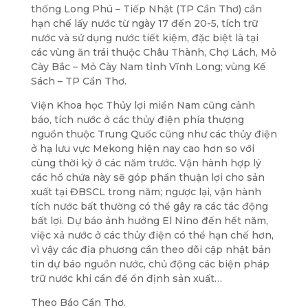
thống Long Phú – Tiếp Nhật (TP Cần Thơ) cần
hạn chế lấy nước từ ngày 17 đến 20-5, tích trữ
nước và sử dụng nước tiết kiệm, đặc biệt là tại
các vùng ăn trái thuộc Châu Thành, Chợ Lách, Mỏ
Cày Bắc – Mỏ Cày Nam tỉnh Vĩnh Long; vùng Kế
Sách – TP Cần Thơ.
Viện Khoa học Thủy lợi miền Nam cũng cảnh
báo, tích nước ở các thủy điện phía thượng
nguồn thuộc Trung Quốc cũng như các thủy điện
ở hạ lưu vực Mekong hiện nay cao hơn so với
cùng thời kỳ ở các năm trước. Vận hành hợp lý
các hồ chứa này sẽ góp phần thuận lợi cho sản
xuất tại ĐBSCL trong năm; ngược lại, vận hành
tích nước bất thường có thể gây ra các tác động
bất lợi. Dự báo ảnh hưởng El Nino đến hết năm,
việc xả nước ở các thủy điện có thể hạn chế hơn,
vì vậy các địa phương cần theo dõi cập nhật bản
tin dự báo nguồn nước, chủ động các biện pháp
trữ nước khi cần để ổn định sản xuất…
Theo Báo Cần Thơ.