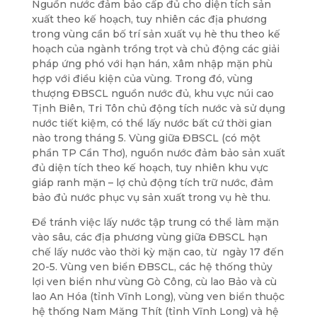
Nguồn nước đảm bảo cấp đủ cho diện tích sản
xuất theo kế hoạch, tuy nhiên các địa phương
trong vùng cần bố trí sản xuất vụ hè thu theo kế
hoạch của ngành trồng trọt và chủ động các giải
pháp ứng phó với hạn hán, xâm nhập mặn phù
hợp với điều kiện của vùng. Trong đó, vùng
thượng ĐBSCL nguồn nước đủ, khu vực núi cao
Tịnh Biên, Tri Tôn chủ động tích nước và sử dụng
nước tiết kiệm, có thể lấy nước bất cứ thời gian
nào trong tháng 5. Vùng giữa ĐBSCL (có một
phần TP Cần Thơ), nguồn nước đảm bảo sản xuất
đủ diện tích theo kế hoạch, tuy nhiên khu vực
giáp ranh mặn – lợ chủ động tích trữ nước, đảm
bảo đủ nước phục vụ sản xuất trong vụ hè thu.
Để tránh việc lấy nước tập trung có thể làm mặn
vào sâu, các địa phương vùng giữa ĐBSCL hạn
chế lấy nước vào thời kỳ mặn cao, từ ngày 17 đến
20-5. Vùng ven biển ĐBSCL, các hệ thống thủy
lợi ven biển như vùng Gò Công, cù lao Bảo và cù
lao An Hóa (tỉnh Vĩnh Long), vùng ven biển thuộc
hệ thống Nam Măng Thít (tỉnh Vĩnh Long) và hệ